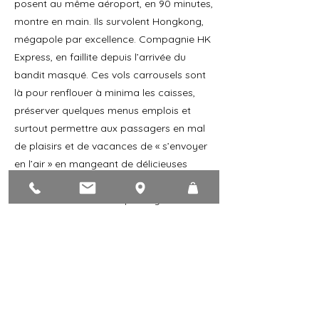
posent au même aéroport, en 90 minutes,
montre en main. Ils survolent Hongkong,
mégapole par excellence. Compagnie HK
Express, en faillite depuis l’arrivée du
bandit masqué. Ces vols carrousels sont
là pour renflouer à minima les caisses,
préserver quelques menus emplois et
surtout permettre aux passagers en mal
de plaisirs et de vacances de « s’envoyer
en l’air » en mangeant de délicieuses
nouilles japonaise et de faire une partie
de loto avec les autres passagers.
Montaigne plus nuancé que les chinois
disait : « Il est important de trouver ce que
l’on cherche, il est encore plus important
de goûter ce que l’on trouve. Que
goûterons donc les passagers chinois
dans les nouilles japonaises ?