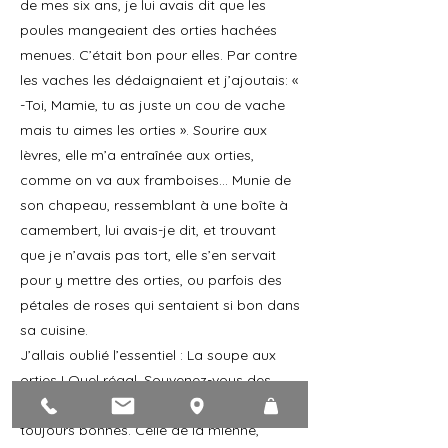
de mes six ans, je lui avais dit que les
poules mangeaient des orties hachées
menues. C’était bon pour elles. Par contre
les vaches les dédaignaient et j’ajoutais: «
-Toi, Mamie, tu as juste un cou de vache
mais tu aimes les orties ». Sourire aux
lèvres, elle m’a entraînée aux orties,
comme on va aux framboises… Munie de
son chapeau, ressemblant à une boîte à
camembert, lui avais-je dit, et trouvant
que je n’avais pas tort, elle s’en servait
pour y mettre des orties, ou parfois des
pétales de roses qui sentaient si bon dans
sa cuisine.
J’allais oublié l’essentiel : La soupe aux
orties ! Quel régal. Souvenez-vous des
recettes de Grand mères. Elles sont
toujours bonnes. Celle de la mienne,