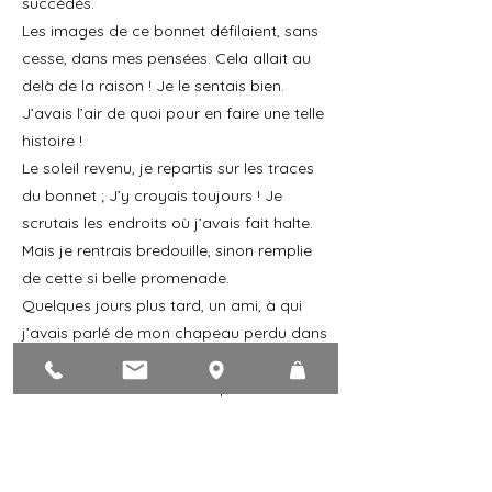
succédés.
Les images de ce bonnet défilaient, sans
cesse, dans mes pensées. Cela allait au
delà de la raison ! Je le sentais bien.
J’avais l’air de quoi pour en faire une telle
histoire !
Le soleil revenu, je repartis sur les traces
du bonnet ; J’y croyais toujours ! Je
scrutais les endroits où j’avais fait halte.
Mais je rentrais bredouille, sinon remplie
de cette si belle promenade.
Quelques jours plus tard, un ami, à qui
j’avais parlé de mon chapeau perdu dans
ces lieux qu’il connaissait bien, s’approche
de moi. Penaud il sort d’un petit sachet :
Le Bonnet ! Il était troué en plusieurs
endroits car mon ami avait dû l’arracher
aux griffes de la glace !