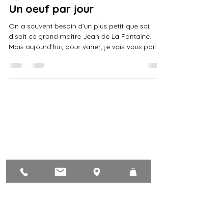
sylviedomenjoud
7 déc. 2025
3 min de lecture
Un oeuf par jour
On a souvent besoin d’un plus petit que soi,
disait ce grand maître Jean de La Fontaine.
Mais aujourd’hui, pour varier, je vais vous parler
des grosses bêtes qui « mangent » les petites !
Cela nous changera peut-être de ces filous de
virus qui jouent à cache-cache, entre les mailles
du filet.? Premier épisode : Il était une fois deux
poules qui picoraient dans leur parc entourée
d'un filet mignon, filet-nylon. E n échange de
bons et loyaux services elles me pondai