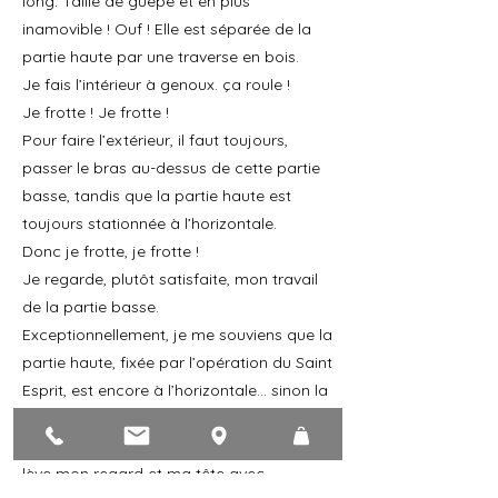
long. Taille de guêpe et en plus
inamovible ! Ouf ! Elle est séparée de la
partie haute par une traverse en bois.
Je fais l’intérieur à genoux. ça roule !
Je frotte ! Je frotte !
Pour faire l’extérieur, il faut toujours,
passer le bras au-dessus de cette partie
basse, tandis que la partie haute est
toujours stationnée à l’horizontale.
Donc je frotte, je frotte !
Je regarde, plutôt satisfaite, mon travail
de la partie basse.
Exceptionnellement, je me souviens que la
partie haute, fixée par l’opération du Saint
Esprit, est encore à l’horizontale... sinon la
bosse est prévue au niveau du crâne !
Puis riche de mes expériences passées, je
lève mon regard et ma tête avec