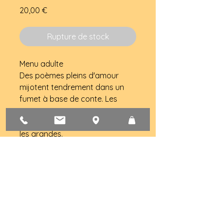
Prix
20,00 €
Rupture de stock
Menu adulte 
Des poèmes pleins d'amour 
mijotent tendrement dans un 
fumet à base de conte. Les 
aromates savoureuses 
imprègnent les petites lettres et 
les grandes.
Le tout vous est servi chaud 
dans sa couverture aux petits 
oignons.
Dommage il était pour adulte et 
est épuisé depuis longemtps !!
Henri Gougaud : "C'est très joli"