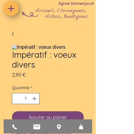
Sylvie Domenjoud
Impératif : voeux
divers
Prix
2,90 €
Quantité
*
Ajouter au panier
Cartes+enveloppe illustrée 