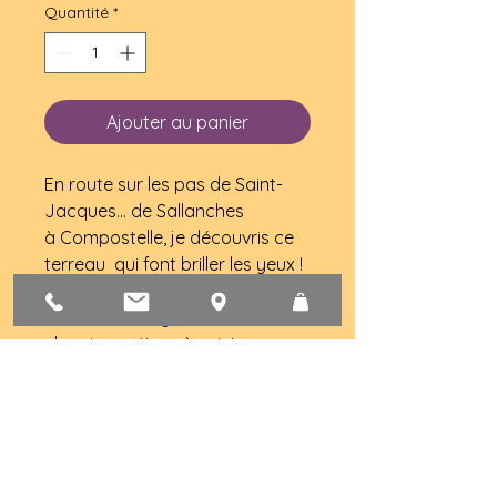
Quantité
*
Ajouter au panier
En route sur les pas de Saint-
Jacques... de Sallanches 
à Compostelle, je découvris ce 
terreau  qui font briller les yeux !
Après une longue marche, je me 
crue arrivée ! Que nenni ! Le 
chemin continue à exister par 
les souvenirs, les rêves. C'est 
bien lui qui  nous attend 
toujours au tournant...  Récit 
plein d'humour,  illustré, 
poétique et intiatique ! bon 