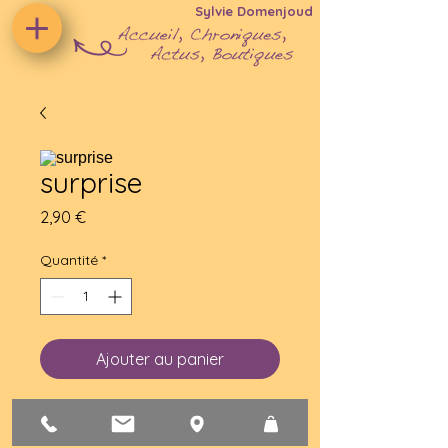
Sylvie Domenjoud
surprise
Prix
2,90 €
Quantité
*
Ajouter au panier
carte + enveloppe illustrée 
format 11x15